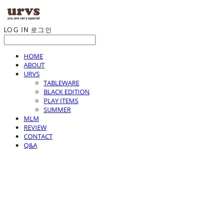
LOG IN
로그인
HOME
ABOUT
URVS
TABLEWARE
BLACK EDITION
PLAY ITEMS
SUMMER
MLM
REVIEW
CONTACT
Q&A