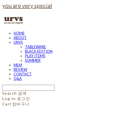
you are very special
HOME
ABOUT
URVS
TABLEWARE
BLACK EDITION
PLAY ITEMS
SUMMER
MLM
REVIEW
CONTACT
Q&A
Search
검색
Log In
로그인
Cart
장바구니