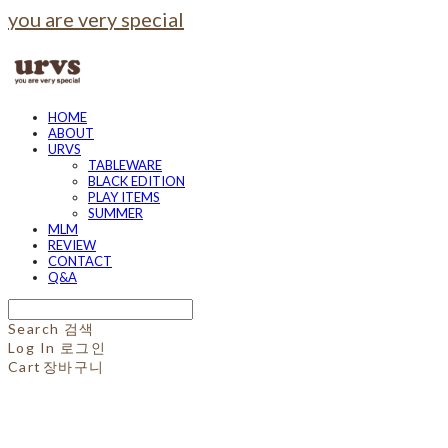
you are very special
HOME
ABOUT
URVS
TABLEWARE
BLACK EDITION
PLAY ITEMS
SUMMER
MLM
REVIEW
CONTACT
Q&A
Search
검색
Log In
로그인
Cart
장바구니