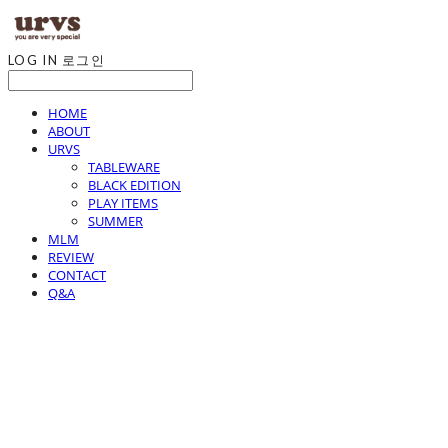
LOG IN
로그인
HOME
ABOUT
URVS
TABLEWARE
BLACK EDITION
PLAY ITEMS
SUMMER
MLM
REVIEW
CONTACT
Q&A