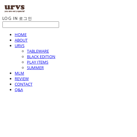
LOG IN
로그인
HOME
ABOUT
URVS
TABLEWARE
BLACK EDITION
PLAY ITEMS
SUMMER
MLM
REVIEW
CONTACT
Q&A