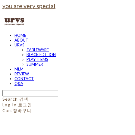
you are very special
HOME
ABOUT
URVS
TABLEWARE
BLACK EDITION
PLAY ITEMS
SUMMER
MLM
REVIEW
CONTACT
Q&A
Search
검색
Log In
로그인
Cart
장바구니