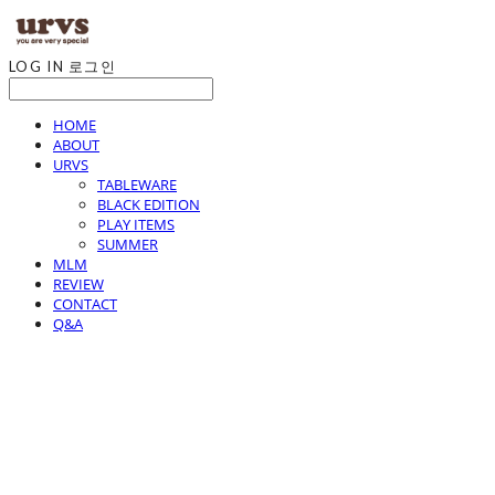
LOG IN
로그인
HOME
ABOUT
URVS
TABLEWARE
BLACK EDITION
PLAY ITEMS
SUMMER
MLM
REVIEW
CONTACT
Q&A