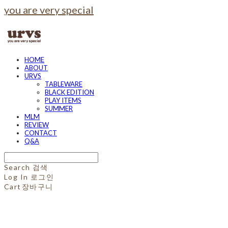
you are very special
HOME
ABOUT
URVS
TABLEWARE
BLACK EDITION
PLAY ITEMS
SUMMER
MLM
REVIEW
CONTACT
Q&A
Search
검색
Log In
로그인
Cart
장바구니