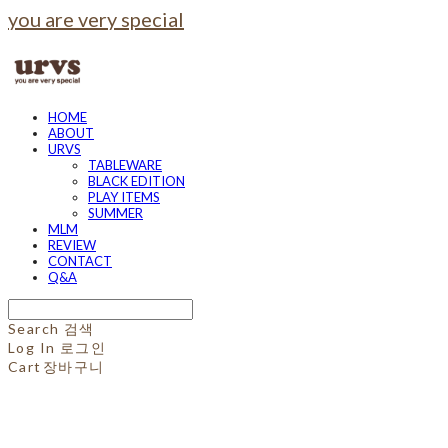
you are very special
HOME
ABOUT
URVS
TABLEWARE
BLACK EDITION
PLAY ITEMS
SUMMER
MLM
REVIEW
CONTACT
Q&A
Search
검색
Log In
로그인
Cart
장바구니