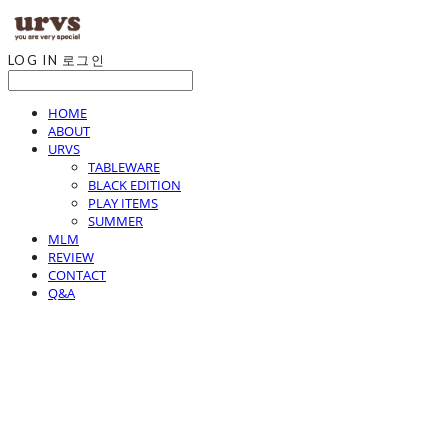
LOG IN
로그인
HOME
ABOUT
URVS
TABLEWARE
BLACK EDITION
PLAY ITEMS
SUMMER
MLM
REVIEW
CONTACT
Q&A