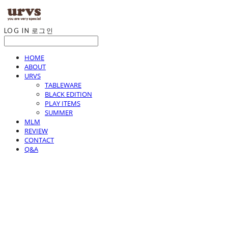
LOG IN
로그인
HOME
ABOUT
URVS
TABLEWARE
BLACK EDITION
PLAY ITEMS
SUMMER
MLM
REVIEW
CONTACT
Q&A