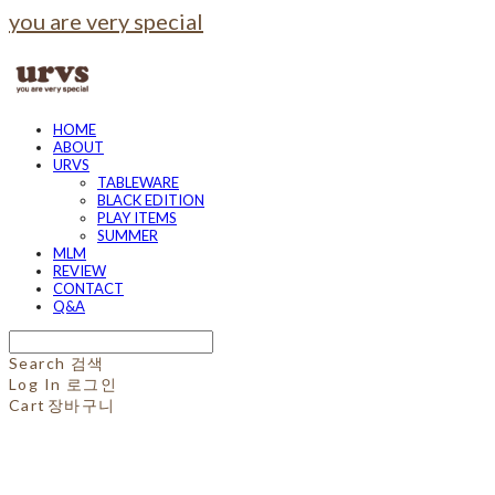
you are very special
HOME
ABOUT
URVS
TABLEWARE
BLACK EDITION
PLAY ITEMS
SUMMER
MLM
REVIEW
CONTACT
Q&A
Search
검색
Log In
로그인
Cart
장바구니