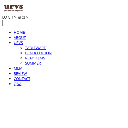
LOG IN
로그인
HOME
ABOUT
URVS
TABLEWARE
BLACK EDITION
PLAY ITEMS
SUMMER
MLM
REVIEW
CONTACT
Q&A