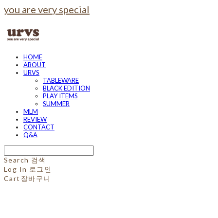
you are very special
HOME
ABOUT
URVS
TABLEWARE
BLACK EDITION
PLAY ITEMS
SUMMER
MLM
REVIEW
CONTACT
Q&A
Search
검색
Log In
로그인
Cart
장바구니