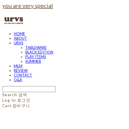
you are very special
HOME
ABOUT
URVS
TABLEWARE
BLACK EDITION
PLAY ITEMS
SUMMER
MLM
REVIEW
CONTACT
Q&A
Search
검색
Log In
로그인
Cart
장바구니