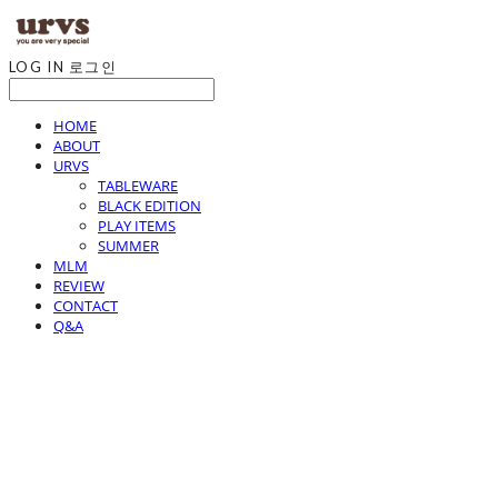
LOG IN
로그인
HOME
ABOUT
URVS
TABLEWARE
BLACK EDITION
PLAY ITEMS
SUMMER
MLM
REVIEW
CONTACT
Q&A