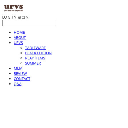
LOG IN
로그인
HOME
ABOUT
URVS
TABLEWARE
BLACK EDITION
PLAY ITEMS
SUMMER
MLM
REVIEW
CONTACT
Q&A