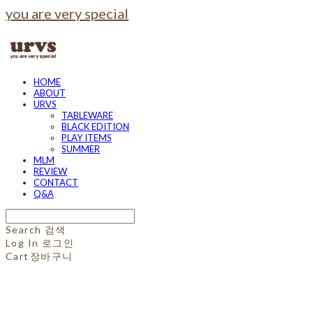
you are very special
HOME
ABOUT
URVS
TABLEWARE
BLACK EDITION
PLAY ITEMS
SUMMER
MLM
REVIEW
CONTACT
Q&A
Search
검색
Log In
로그인
Cart
장바구니