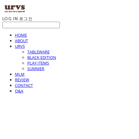
LOG IN
로그인
HOME
ABOUT
URVS
TABLEWARE
BLACK EDITION
PLAY ITEMS
SUMMER
MLM
REVIEW
CONTACT
Q&A