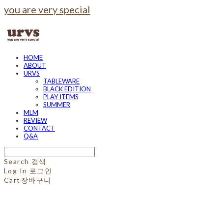
you are very special
HOME
ABOUT
URVS
TABLEWARE
BLACK EDITION
PLAY ITEMS
SUMMER
MLM
REVIEW
CONTACT
Q&A
Search
검색
Log In
로그인
Cart
장바구니