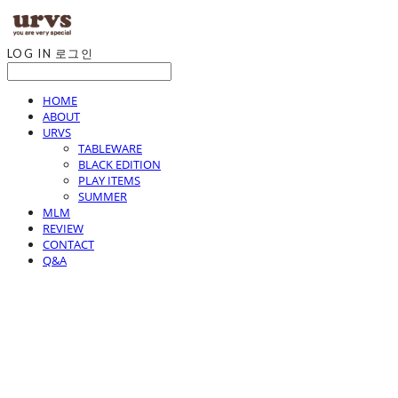
LOG IN
로그인
HOME
ABOUT
URVS
TABLEWARE
BLACK EDITION
PLAY ITEMS
SUMMER
MLM
REVIEW
CONTACT
Q&A