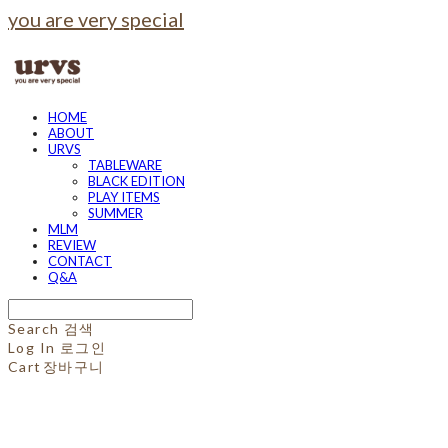
you are very special
HOME
ABOUT
URVS
TABLEWARE
BLACK EDITION
PLAY ITEMS
SUMMER
MLM
REVIEW
CONTACT
Q&A
Search
검색
Log In
로그인
Cart
장바구니