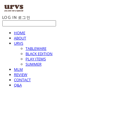
LOG IN
로그인
HOME
ABOUT
URVS
TABLEWARE
BLACK EDITION
PLAY ITEMS
SUMMER
MLM
REVIEW
CONTACT
Q&A