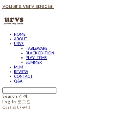
you are very special
HOME
ABOUT
URVS
TABLEWARE
BLACK EDITION
PLAY ITEMS
SUMMER
MLM
REVIEW
CONTACT
Q&A
Search
검색
Log In
로그인
Cart
장바구니