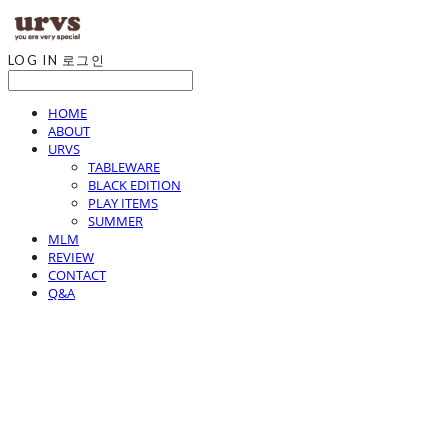
LOG IN
로그인
HOME
ABOUT
URVS
TABLEWARE
BLACK EDITION
PLAY ITEMS
SUMMER
MLM
REVIEW
CONTACT
Q&A