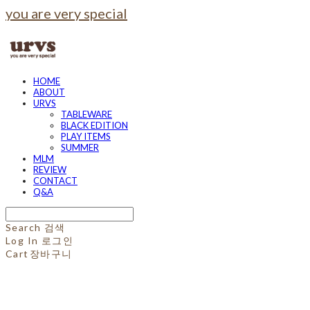
you are very special
HOME
ABOUT
URVS
TABLEWARE
BLACK EDITION
PLAY ITEMS
SUMMER
MLM
REVIEW
CONTACT
Q&A
Search
검색
Log In
로그인
Cart
장바구니