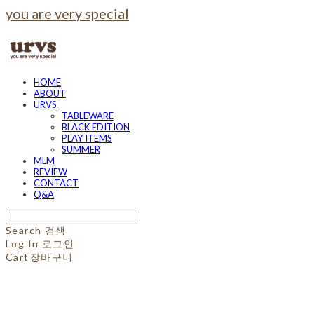
you are very special
HOME
ABOUT
URVS
TABLEWARE
BLACK EDITION
PLAY ITEMS
SUMMER
MLM
REVIEW
CONTACT
Q&A
Search
검색
Log In
로그인
Cart
장바구니