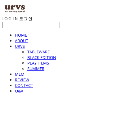
LOG IN
로그인
HOME
ABOUT
URVS
TABLEWARE
BLACK EDITION
PLAY ITEMS
SUMMER
MLM
REVIEW
CONTACT
Q&A