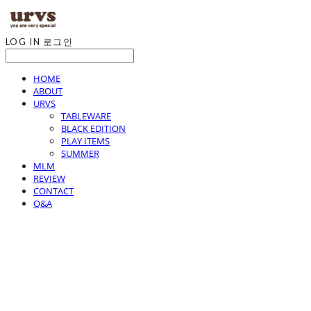
LOG IN
로그인
HOME
ABOUT
URVS
TABLEWARE
BLACK EDITION
PLAY ITEMS
SUMMER
MLM
REVIEW
CONTACT
Q&A