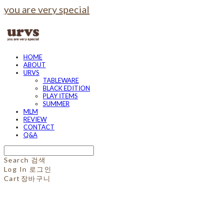
you are very special
HOME
ABOUT
URVS
TABLEWARE
BLACK EDITION
PLAY ITEMS
SUMMER
MLM
REVIEW
CONTACT
Q&A
Search
검색
Log In
로그인
Cart
장바구니