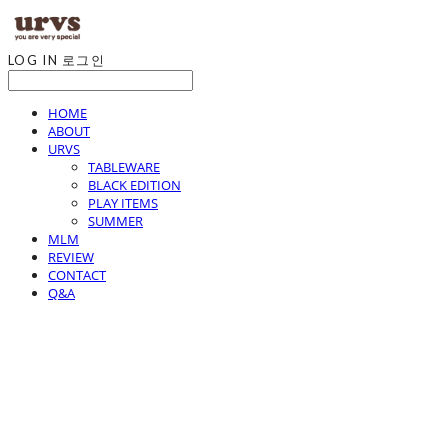
LOG IN
로그인
HOME
ABOUT
URVS
TABLEWARE
BLACK EDITION
PLAY ITEMS
SUMMER
MLM
REVIEW
CONTACT
Q&A