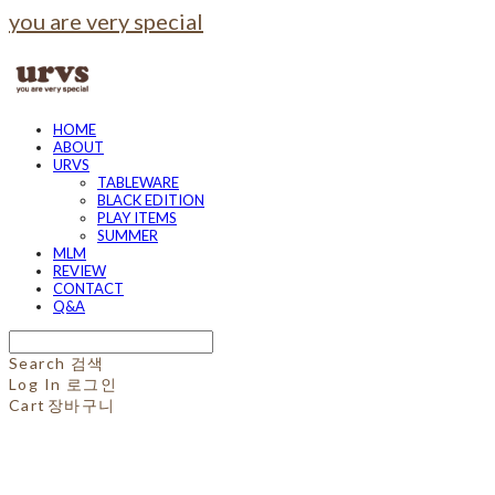
you are very special
HOME
ABOUT
URVS
TABLEWARE
BLACK EDITION
PLAY ITEMS
SUMMER
MLM
REVIEW
CONTACT
Q&A
Search
검색
Log In
로그인
Cart
장바구니