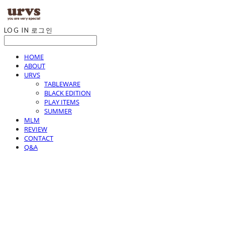
LOG IN
로그인
HOME
ABOUT
URVS
TABLEWARE
BLACK EDITION
PLAY ITEMS
SUMMER
MLM
REVIEW
CONTACT
Q&A