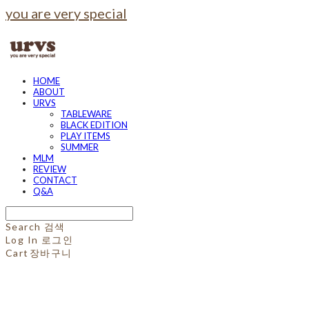
you are very special
HOME
ABOUT
URVS
TABLEWARE
BLACK EDITION
PLAY ITEMS
SUMMER
MLM
REVIEW
CONTACT
Q&A
Search
검색
Log In
로그인
Cart
장바구니