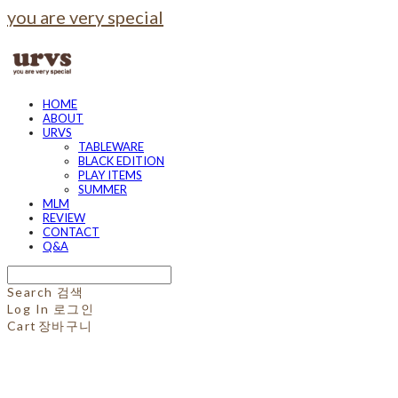
you are very special
HOME
ABOUT
URVS
TABLEWARE
BLACK EDITION
PLAY ITEMS
SUMMER
MLM
REVIEW
CONTACT
Q&A
Search
검색
Log In
로그인
Cart
장바구니