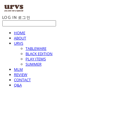
LOG IN
로그인
HOME
ABOUT
URVS
TABLEWARE
BLACK EDITION
PLAY ITEMS
SUMMER
MLM
REVIEW
CONTACT
Q&A