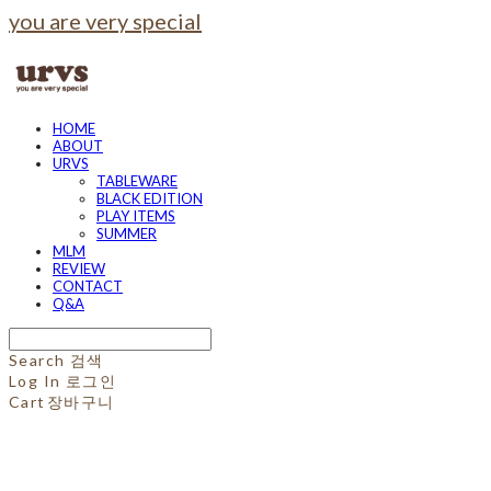
you are very special
HOME
ABOUT
URVS
TABLEWARE
BLACK EDITION
PLAY ITEMS
SUMMER
MLM
REVIEW
CONTACT
Q&A
Search
검색
Log In
로그인
Cart
장바구니