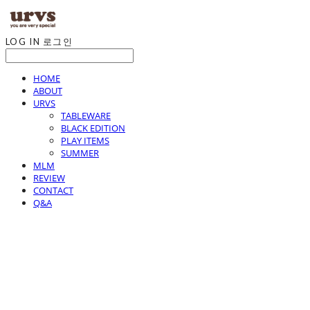
LOG IN
로그인
HOME
ABOUT
URVS
TABLEWARE
BLACK EDITION
PLAY ITEMS
SUMMER
MLM
REVIEW
CONTACT
Q&A