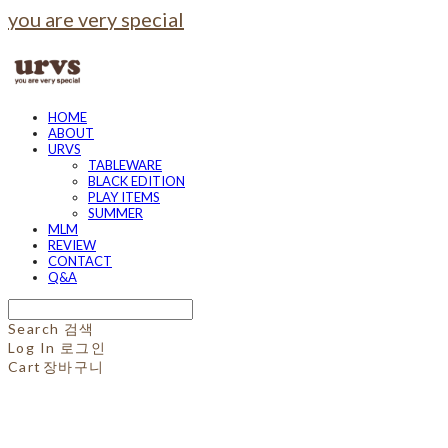
you are very special
HOME
ABOUT
URVS
TABLEWARE
BLACK EDITION
PLAY ITEMS
SUMMER
MLM
REVIEW
CONTACT
Q&A
Search
검색
Log In
로그인
Cart
장바구니