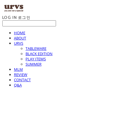
LOG IN
로그인
HOME
ABOUT
URVS
TABLEWARE
BLACK EDITION
PLAY ITEMS
SUMMER
MLM
REVIEW
CONTACT
Q&A