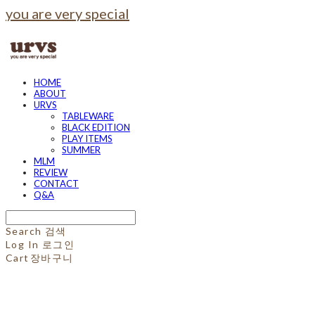
you are very special
HOME
ABOUT
URVS
TABLEWARE
BLACK EDITION
PLAY ITEMS
SUMMER
MLM
REVIEW
CONTACT
Q&A
Search
검색
Log In
로그인
Cart
장바구니