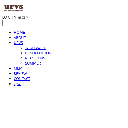
LOG IN
로그인
HOME
ABOUT
URVS
TABLEWARE
BLACK EDITION
PLAY ITEMS
SUMMER
MLM
REVIEW
CONTACT
Q&A