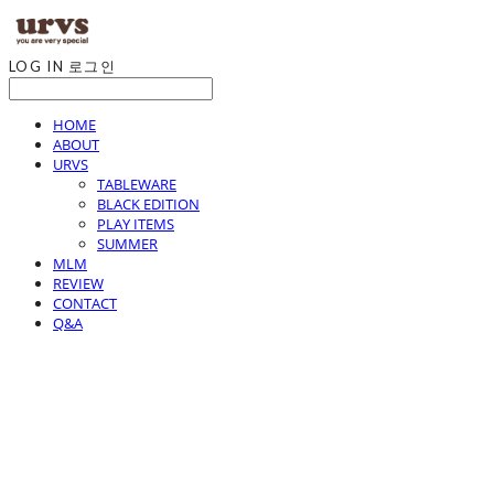
LOG IN
로그인
HOME
ABOUT
URVS
TABLEWARE
BLACK EDITION
PLAY ITEMS
SUMMER
MLM
REVIEW
CONTACT
Q&A