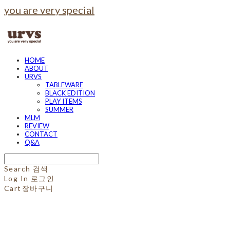
you are very special
HOME
ABOUT
URVS
TABLEWARE
BLACK EDITION
PLAY ITEMS
SUMMER
MLM
REVIEW
CONTACT
Q&A
Search
검색
Log In
로그인
Cart
장바구니