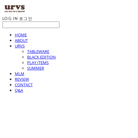
LOG IN
로그인
HOME
ABOUT
URVS
TABLEWARE
BLACK EDITION
PLAY ITEMS
SUMMER
MLM
REVIEW
CONTACT
Q&A