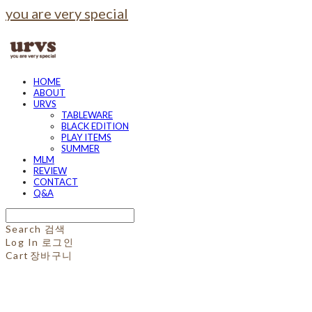
you are very special
HOME
ABOUT
URVS
TABLEWARE
BLACK EDITION
PLAY ITEMS
SUMMER
MLM
REVIEW
CONTACT
Q&A
Search
검색
Log In
로그인
Cart
장바구니