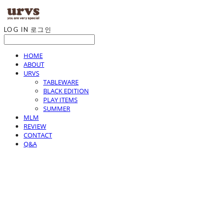
LOG IN
로그인
HOME
ABOUT
URVS
TABLEWARE
BLACK EDITION
PLAY ITEMS
SUMMER
MLM
REVIEW
CONTACT
Q&A