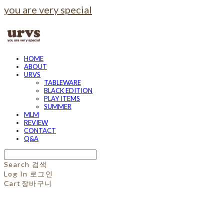
you are very special
HOME
ABOUT
URVS
TABLEWARE
BLACK EDITION
PLAY ITEMS
SUMMER
MLM
REVIEW
CONTACT
Q&A
Search
검색
Log In
로그인
Cart
장바구니