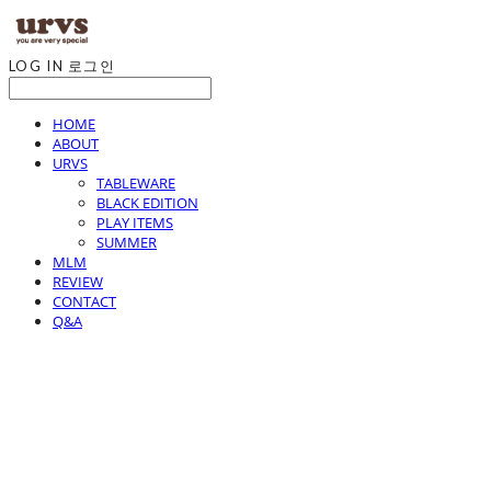
LOG IN
로그인
HOME
ABOUT
URVS
TABLEWARE
BLACK EDITION
PLAY ITEMS
SUMMER
MLM
REVIEW
CONTACT
Q&A