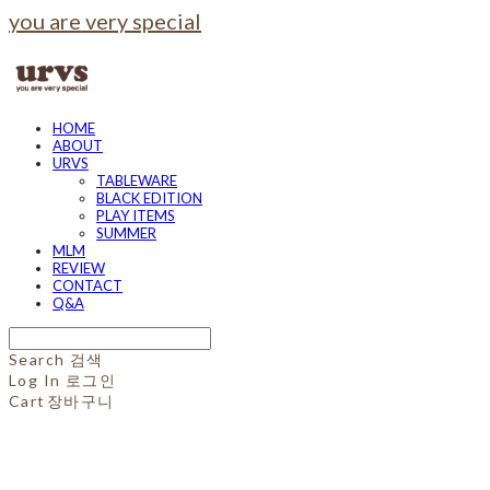
you are very special
HOME
ABOUT
URVS
TABLEWARE
BLACK EDITION
PLAY ITEMS
SUMMER
MLM
REVIEW
CONTACT
Q&A
Search
검색
Log In
로그인
Cart
장바구니