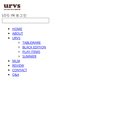
LOG IN
로그인
HOME
ABOUT
URVS
TABLEWARE
BLACK EDITION
PLAY ITEMS
SUMMER
MLM
REVIEW
CONTACT
Q&A