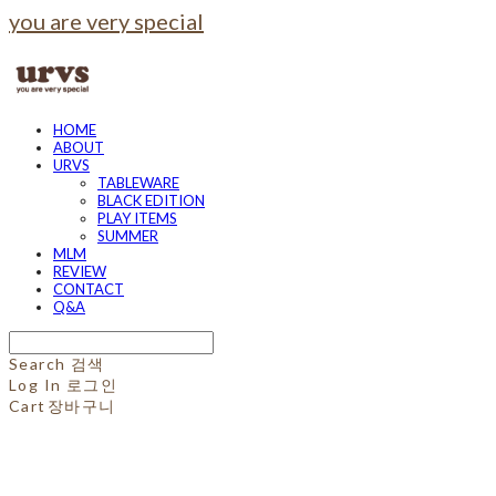
you are very special
HOME
ABOUT
URVS
TABLEWARE
BLACK EDITION
PLAY ITEMS
SUMMER
MLM
REVIEW
CONTACT
Q&A
Search
검색
Log In
로그인
Cart
장바구니