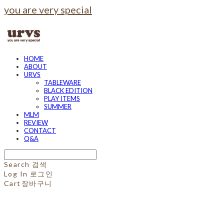
you are very special
HOME
ABOUT
URVS
TABLEWARE
BLACK EDITION
PLAY ITEMS
SUMMER
MLM
REVIEW
CONTACT
Q&A
Search
검색
Log In
로그인
Cart
장바구니