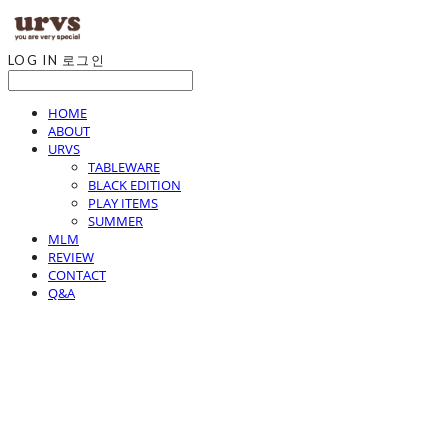
LOG IN
로그인
HOME
ABOUT
URVS
TABLEWARE
BLACK EDITION
PLAY ITEMS
SUMMER
MLM
REVIEW
CONTACT
Q&A