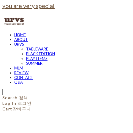
you are very special
HOME
ABOUT
URVS
TABLEWARE
BLACK EDITION
PLAY ITEMS
SUMMER
MLM
REVIEW
CONTACT
Q&A
Search
검색
Log In
로그인
Cart
장바구니