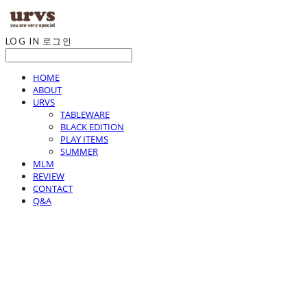
LOG IN
로그인
HOME
ABOUT
URVS
TABLEWARE
BLACK EDITION
PLAY ITEMS
SUMMER
MLM
REVIEW
CONTACT
Q&A