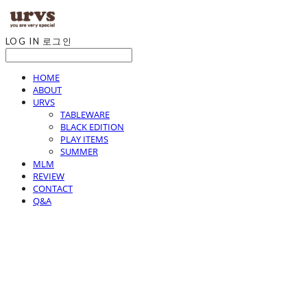
LOG IN
로그인
HOME
ABOUT
URVS
TABLEWARE
BLACK EDITION
PLAY ITEMS
SUMMER
MLM
REVIEW
CONTACT
Q&A