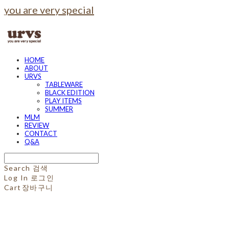
you are very special
HOME
ABOUT
URVS
TABLEWARE
BLACK EDITION
PLAY ITEMS
SUMMER
MLM
REVIEW
CONTACT
Q&A
Search
검색
Log In
로그인
Cart
장바구니