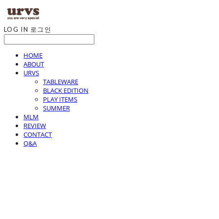
LOG IN
로그인
HOME
ABOUT
URVS
TABLEWARE
BLACK EDITION
PLAY ITEMS
SUMMER
MLM
REVIEW
CONTACT
Q&A