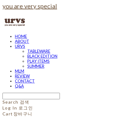
you are very special
HOME
ABOUT
URVS
TABLEWARE
BLACK EDITION
PLAY ITEMS
SUMMER
MLM
REVIEW
CONTACT
Q&A
Search
검색
Log In
로그인
Cart
장바구니