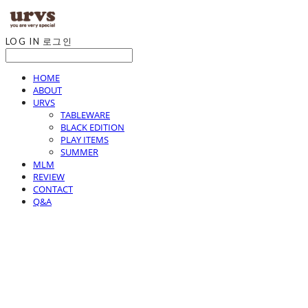
LOG IN
로그인
HOME
ABOUT
URVS
TABLEWARE
BLACK EDITION
PLAY ITEMS
SUMMER
MLM
REVIEW
CONTACT
Q&A