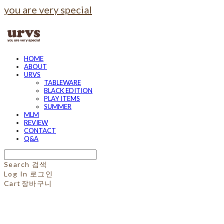
you are very special
HOME
ABOUT
URVS
TABLEWARE
BLACK EDITION
PLAY ITEMS
SUMMER
MLM
REVIEW
CONTACT
Q&A
Search
검색
Log In
로그인
Cart
장바구니