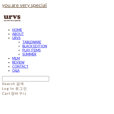
you are very special
HOME
ABOUT
URVS
TABLEWARE
BLACK EDITION
PLAY ITEMS
SUMMER
MLM
REVIEW
CONTACT
Q&A
Search
검색
Log In
로그인
Cart
장바구니