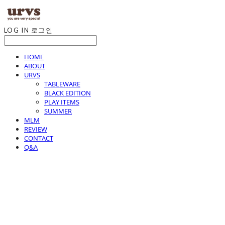
LOG IN
로그인
HOME
ABOUT
URVS
TABLEWARE
BLACK EDITION
PLAY ITEMS
SUMMER
MLM
REVIEW
CONTACT
Q&A