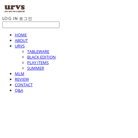
LOG IN
로그인
HOME
ABOUT
URVS
TABLEWARE
BLACK EDITION
PLAY ITEMS
SUMMER
MLM
REVIEW
CONTACT
Q&A