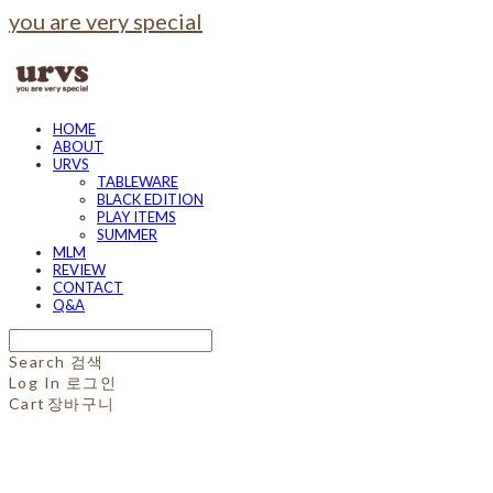
you are very special
HOME
ABOUT
URVS
TABLEWARE
BLACK EDITION
PLAY ITEMS
SUMMER
MLM
REVIEW
CONTACT
Q&A
Search
검색
Log In
로그인
Cart
장바구니