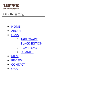
LOG IN
로그인
HOME
ABOUT
URVS
TABLEWARE
BLACK EDITION
PLAY ITEMS
SUMMER
MLM
REVIEW
CONTACT
Q&A