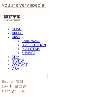
you are very special
HOME
ABOUT
URVS
TABLEWARE
BLACK EDITION
PLAY ITEMS
SUMMER
MLM
REVIEW
CONTACT
Q&A
Search
검색
Log In
로그인
Cart
장바구니