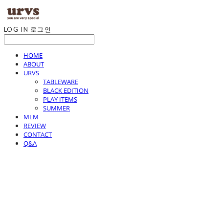
LOG IN
로그인
HOME
ABOUT
URVS
TABLEWARE
BLACK EDITION
PLAY ITEMS
SUMMER
MLM
REVIEW
CONTACT
Q&A