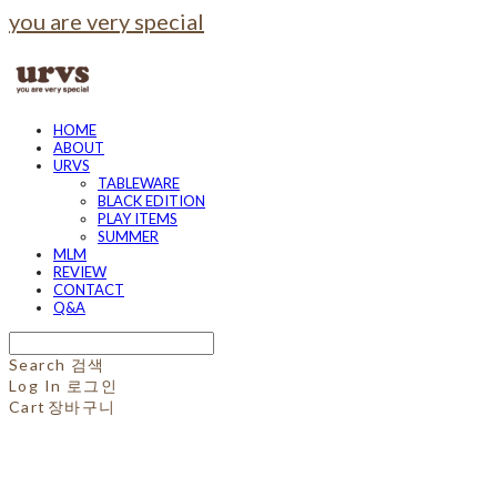
you are very special
HOME
ABOUT
URVS
TABLEWARE
BLACK EDITION
PLAY ITEMS
SUMMER
MLM
REVIEW
CONTACT
Q&A
Search
검색
Log In
로그인
Cart
장바구니