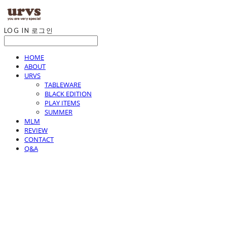
LOG IN
로그인
HOME
ABOUT
URVS
TABLEWARE
BLACK EDITION
PLAY ITEMS
SUMMER
MLM
REVIEW
CONTACT
Q&A