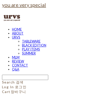
you are very special
HOME
ABOUT
URVS
TABLEWARE
BLACK EDITION
PLAY ITEMS
SUMMER
MLM
REVIEW
CONTACT
Q&A
Search
검색
Log In
로그인
Cart
장바구니