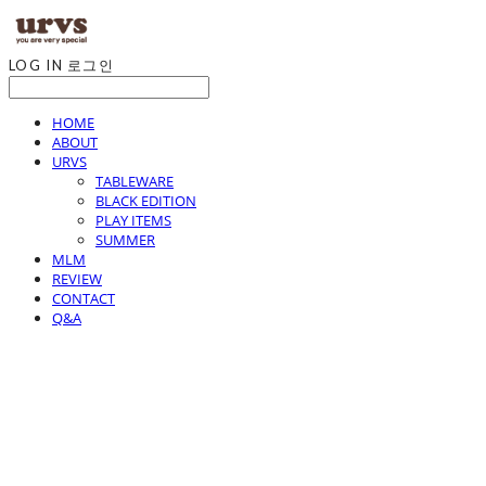
LOG IN
로그인
HOME
ABOUT
URVS
TABLEWARE
BLACK EDITION
PLAY ITEMS
SUMMER
MLM
REVIEW
CONTACT
Q&A