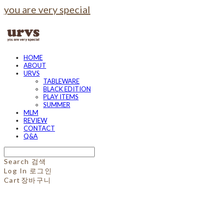
you are very special
HOME
ABOUT
URVS
TABLEWARE
BLACK EDITION
PLAY ITEMS
SUMMER
MLM
REVIEW
CONTACT
Q&A
Search
검색
Log In
로그인
Cart
장바구니