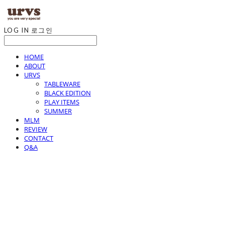
LOG IN
로그인
HOME
ABOUT
URVS
TABLEWARE
BLACK EDITION
PLAY ITEMS
SUMMER
MLM
REVIEW
CONTACT
Q&A