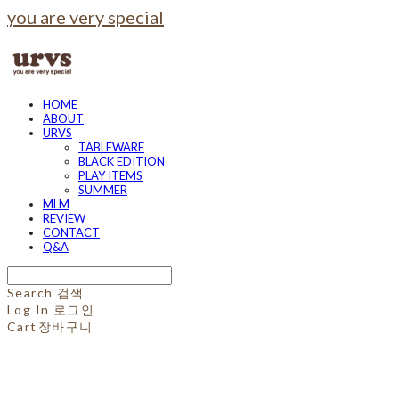
you are very special
HOME
ABOUT
URVS
TABLEWARE
BLACK EDITION
PLAY ITEMS
SUMMER
MLM
REVIEW
CONTACT
Q&A
Search
검색
Log In
로그인
Cart
장바구니