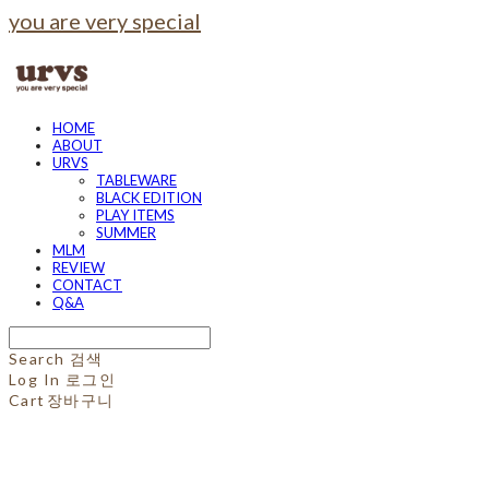
you are very special
HOME
ABOUT
URVS
TABLEWARE
BLACK EDITION
PLAY ITEMS
SUMMER
MLM
REVIEW
CONTACT
Q&A
Search
검색
Log In
로그인
Cart
장바구니