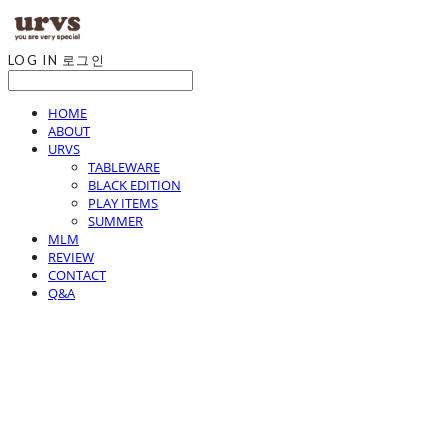
LOG IN
로그인
HOME
ABOUT
URVS
TABLEWARE
BLACK EDITION
PLAY ITEMS
SUMMER
MLM
REVIEW
CONTACT
Q&A