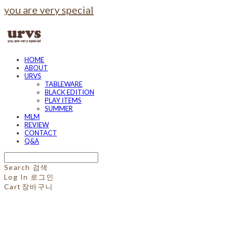
you are very special
HOME
ABOUT
URVS
TABLEWARE
BLACK EDITION
PLAY ITEMS
SUMMER
MLM
REVIEW
CONTACT
Q&A
Search
검색
Log In
로그인
Cart
장바구니