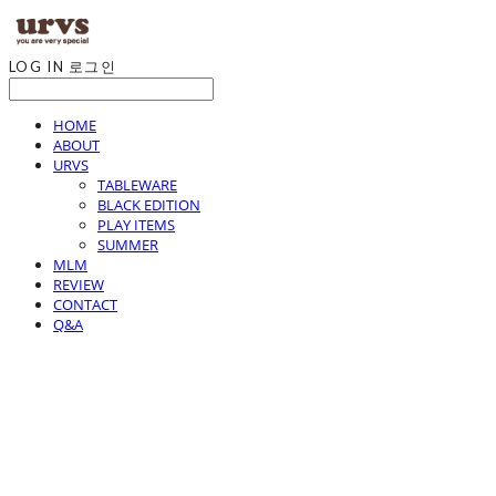
LOG IN
로그인
HOME
ABOUT
URVS
TABLEWARE
BLACK EDITION
PLAY ITEMS
SUMMER
MLM
REVIEW
CONTACT
Q&A