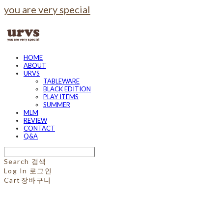
you are very special
HOME
ABOUT
URVS
TABLEWARE
BLACK EDITION
PLAY ITEMS
SUMMER
MLM
REVIEW
CONTACT
Q&A
Search
검색
Log In
로그인
Cart
장바구니