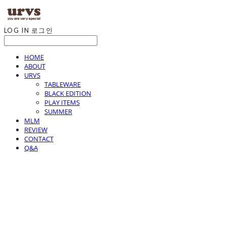
LOG IN
로그인
HOME
ABOUT
URVS
TABLEWARE
BLACK EDITION
PLAY ITEMS
SUMMER
MLM
REVIEW
CONTACT
Q&A