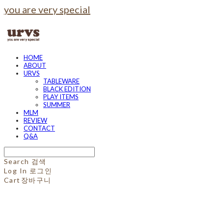
you are very special
HOME
ABOUT
URVS
TABLEWARE
BLACK EDITION
PLAY ITEMS
SUMMER
MLM
REVIEW
CONTACT
Q&A
Search
검색
Log In
로그인
Cart
장바구니