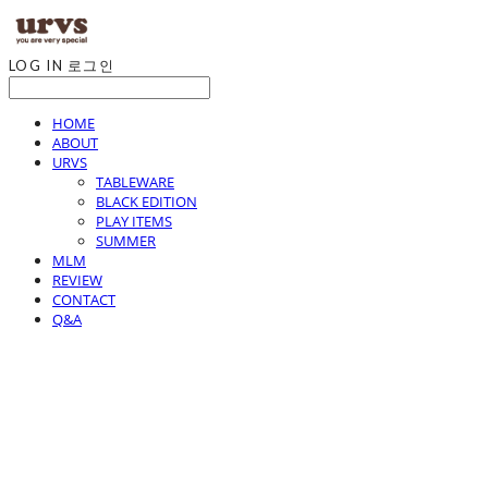
LOG IN
로그인
HOME
ABOUT
URVS
TABLEWARE
BLACK EDITION
PLAY ITEMS
SUMMER
MLM
REVIEW
CONTACT
Q&A