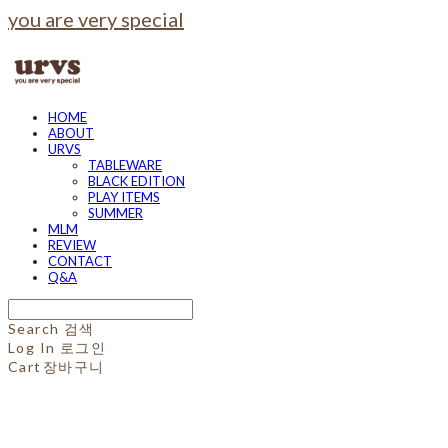
you are very special
HOME
ABOUT
URVS
TABLEWARE
BLACK EDITION
PLAY ITEMS
SUMMER
MLM
REVIEW
CONTACT
Q&A
Search
검색
Log In
로그인
Cart
장바구니