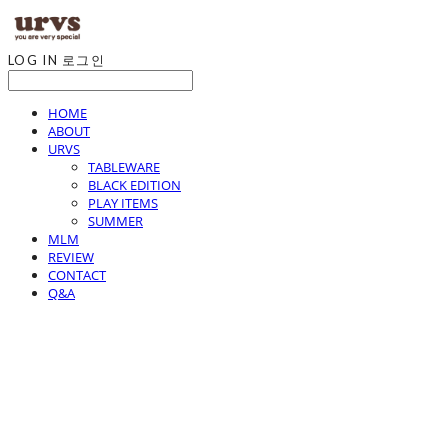
LOG IN
로그인
HOME
ABOUT
URVS
TABLEWARE
BLACK EDITION
PLAY ITEMS
SUMMER
MLM
REVIEW
CONTACT
Q&A