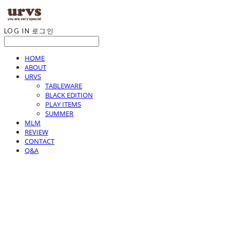
LOG IN
로그인
HOME
ABOUT
URVS
TABLEWARE
BLACK EDITION
PLAY ITEMS
SUMMER
MLM
REVIEW
CONTACT
Q&A