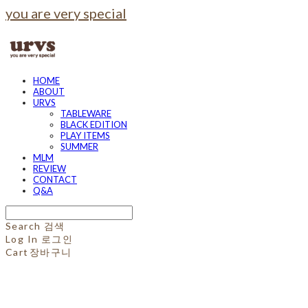
you are very special
HOME
ABOUT
URVS
TABLEWARE
BLACK EDITION
PLAY ITEMS
SUMMER
MLM
REVIEW
CONTACT
Q&A
Search
검색
Log In
로그인
Cart
장바구니