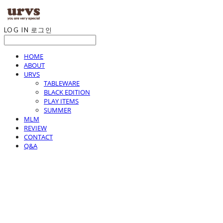
LOG IN
로그인
HOME
ABOUT
URVS
TABLEWARE
BLACK EDITION
PLAY ITEMS
SUMMER
MLM
REVIEW
CONTACT
Q&A