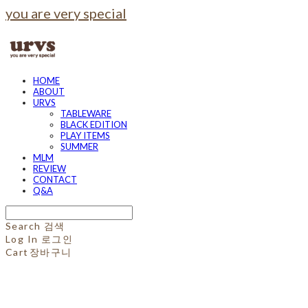
you are very special
HOME
ABOUT
URVS
TABLEWARE
BLACK EDITION
PLAY ITEMS
SUMMER
MLM
REVIEW
CONTACT
Q&A
Search
검색
Log In
로그인
Cart
장바구니