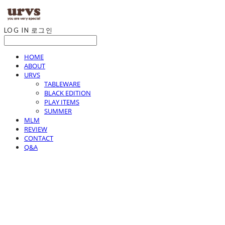
LOG IN
로그인
HOME
ABOUT
URVS
TABLEWARE
BLACK EDITION
PLAY ITEMS
SUMMER
MLM
REVIEW
CONTACT
Q&A