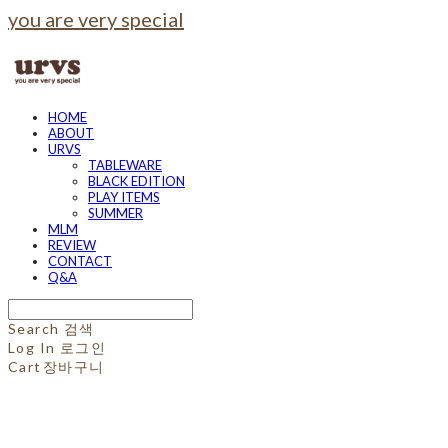
you are very special
HOME
ABOUT
URVS
TABLEWARE
BLACK EDITION
PLAY ITEMS
SUMMER
MLM
REVIEW
CONTACT
Q&A
Search
검색
Log In
로그인
Cart
장바구니