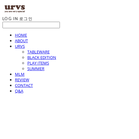
LOG IN
로그인
HOME
ABOUT
URVS
TABLEWARE
BLACK EDITION
PLAY ITEMS
SUMMER
MLM
REVIEW
CONTACT
Q&A