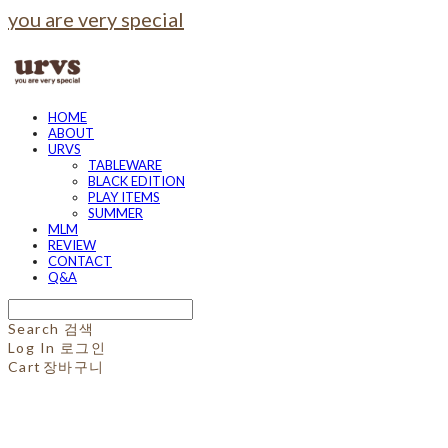
you are very special
HOME
ABOUT
URVS
TABLEWARE
BLACK EDITION
PLAY ITEMS
SUMMER
MLM
REVIEW
CONTACT
Q&A
Search
검색
Log In
로그인
Cart
장바구니