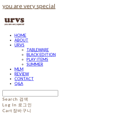
you are very special
HOME
ABOUT
URVS
TABLEWARE
BLACK EDITION
PLAY ITEMS
SUMMER
MLM
REVIEW
CONTACT
Q&A
Search
검색
Log In
로그인
Cart
장바구니