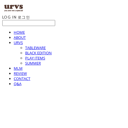
LOG IN
로그인
HOME
ABOUT
URVS
TABLEWARE
BLACK EDITION
PLAY ITEMS
SUMMER
MLM
REVIEW
CONTACT
Q&A