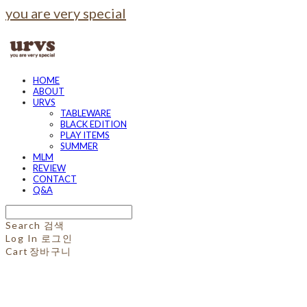
you are very special
HOME
ABOUT
URVS
TABLEWARE
BLACK EDITION
PLAY ITEMS
SUMMER
MLM
REVIEW
CONTACT
Q&A
Search
검색
Log In
로그인
Cart
장바구니