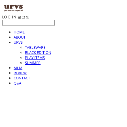
LOG IN
로그인
HOME
ABOUT
URVS
TABLEWARE
BLACK EDITION
PLAY ITEMS
SUMMER
MLM
REVIEW
CONTACT
Q&A