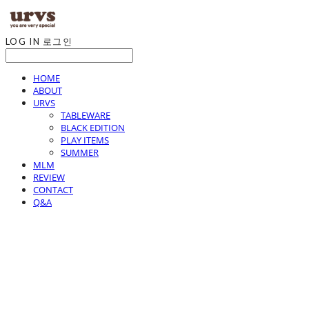
LOG IN
로그인
HOME
ABOUT
URVS
TABLEWARE
BLACK EDITION
PLAY ITEMS
SUMMER
MLM
REVIEW
CONTACT
Q&A