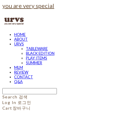
you are very special
HOME
ABOUT
URVS
TABLEWARE
BLACK EDITION
PLAY ITEMS
SUMMER
MLM
REVIEW
CONTACT
Q&A
Search
검색
Log In
로그인
Cart
장바구니